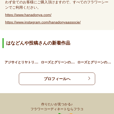
わず全てのお客様にご購入頂けますので、すべてのフラワーシー
ンでご利用ください。
https://www.hanadonya.com/
https://www.instagram.com/hanadonyaassocie/
はなどんや投稿さんの新着作品
ア
ジサイとリヤトリス、草花…
ロ
ーズとグリーンのギフトア…
ロ
ーズとグリーンのスタンデ…
プロフィールへ
作りたいが見つかる♪
フラワーコーディネートならフラコ