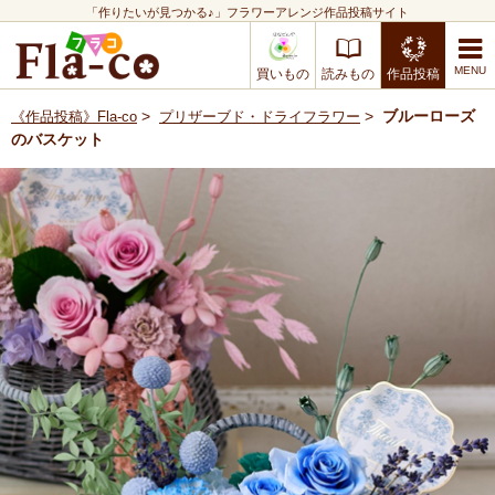
「作りたいが見つかる♪」フラワーアレンジ作品投稿サイト
買いもの
読みもの
作品投稿
>
>
ブルーローズ
《作品投稿》Fla-co
プリザーブド・ドライフラワー
のバスケット