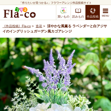
「作りたいが見つかる♪」フラワーアレンジ作品投稿サイト
買いもの
読みもの
作品投稿
>
>
涼やかな風薫る ラベンダーと白アジサ
《作品投稿》Fla-co
造花
イのイングリッシュガーデン風カゴアレンジ