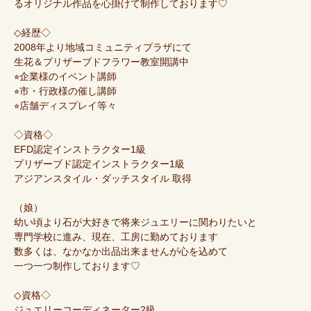
るオリジナル作品を心掛けて制作しております♡
◇経歴◇
2008年より地域コミュニティプラザにて
生花＆プリザーブドフラワー教室開講中
⭐︎企業様のイベント講師
⭐︎市・行政様の催し講師
⭐︎店舗ディスプレイ等々
◇資格◇
EFD認定インストラクター1級
プリザーブド認定インストラクター1級
アジアンスタイル・ダッチスタイル 取得
（娘）
幼い頃より石が大好きで将来ジュエリーに関わりたいと
専門学校に進み、現在、工房に勤めております
数多くは、なかなか出品出来ませんが心を込めて
一つ一つ制作しております♡
◇資格◇
ジュエリーコーディネーター2級