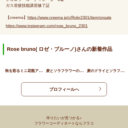
ガス溶接技能講習修了証
【creema】
https://www.creema.jp/c/Robr2301/item/onsale
https://www.instagram.com/rose_bruno_2301
Rose bruno( ロゼ・ブルーノ)さんの新着作品
秋
を彩るミニ花瓶アレンジ(…
麦
とソラフラワーの爽やかミ…
麦
のドライとソラフラワーの…
プロフィールへ
作りたいが見つかる♪
フラワーコーディネートならフラコ