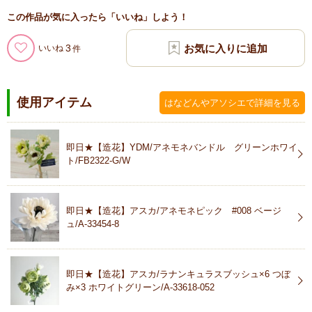
この作品が気に入ったら「いいね」しよう！
3
いいね
使用アイテム
はなどんやアソシエで詳細を見る
即日★【造花】YDM/アネモネバンドル グリーンホワイ
ト/FB2322-G/W
即日★【造花】アスカ/アネモネピック #008 ベージ
ュ/A-33454-8
即日★【造花】アスカ/ラナンキュラスブッシュ×6 つぼ
み×3 ホワイトグリーン/A-33618-052