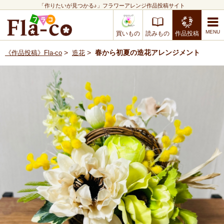
「作りたいが見つかる♪」フラワーアレンジ作品投稿サイト
買いもの
読みもの
作品投稿
>
>
春から初夏の造花アレンジメント
《作品投稿》Fla-co
造花