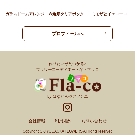
六
角形クリアボックスのフラ…
ミ
モザとイエローローズのガ…
ガラスドームアレンジ
プロフィールへ
作りたいが見つかる♪
フラワーコーディネートならフラコ
by はなどんやアソシエ
会社情報
利用規約
お問い合わせ
Copyright(C)JIYUGAOKA FLOWERS All rights reserved