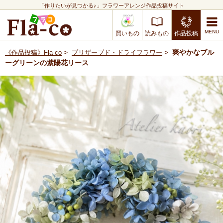
「作りたいが見つかる♪」フラワーアレンジ作品投稿サイト
買いもの
読みもの
作品投稿
>
>
爽やかなブル
《作品投稿》Fla-co
プリザーブド・ドライフラワー
ーグリーンの紫陽花リース