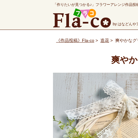
「作りたいが見つかる♪」フラワーアレンジ作品投
by はなどん
《作品投稿》Fla-co
>
造花
>
爽やかなグ
爽やか