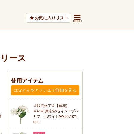
お気に入りリスト
ルリース
使用アイテム
はなどんやアソシエで詳細を見る
※販売終了※【造花】
MAGIQ東京堂/セイントブバ
飾
リア ホワイト/FM007921-
001