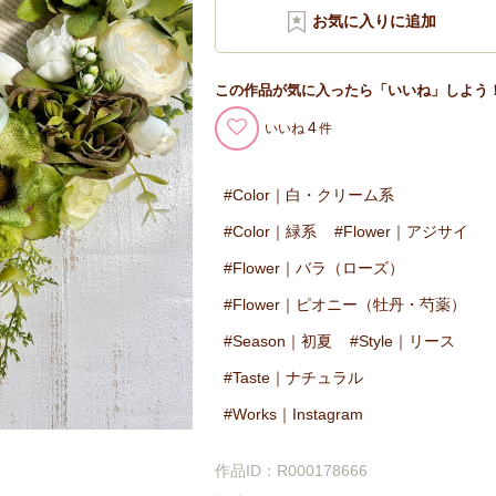
この作品が気に入ったら「いいね」しよう
4
いいね
Color｜白・クリーム系
Color｜緑系
Flower｜アジサイ
Flower｜バラ（ローズ）
Flower｜ピオニー（牡丹・芍薬）
Season｜初夏
Style｜リース
Taste｜ナチュラル
Works｜Instagram
作品ID：R000178666