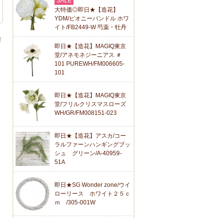
SALE
大特価◎即日★【造花】
YDM/ピオニーバンドル ホワ
イト/FB2449-W 芍薬・牡丹
！
即日★【造花】MAGIQ東京
堂/アネモネジーニアス ＃
101 PUREWH/FM006605-
101
即日★【造花】MAGIQ東京
堂/フリルクリスマスローズ
WH/GR/FM008151-023
即日★【造花】アスカ/コー
ラルファーンハンギングブッ
シュ グリーン/A-40959-
51A
即日★SG Wonder zone/ウイ
ローリース ホワイト２５ｃ
ｍ /305-001W