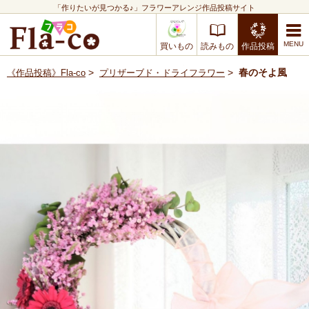
「作りたいが見つかる♪」フラワーアレンジ作品投稿サイト
買いもの
読みもの
作品投稿
>
>
春のそよ風
《作品投稿》Fla-co
プリザーブド・ドライフラワー