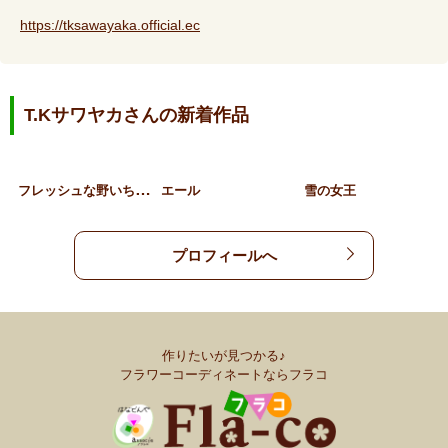
https://tksawayaka.official.ec
T.Kサワヤカさんの新着作品
フ
レッシュな野いちごのプレ…
エール
雪の女王
プロフィールへ
作りたいが見つかる♪
フラワーコーディネートならフラコ