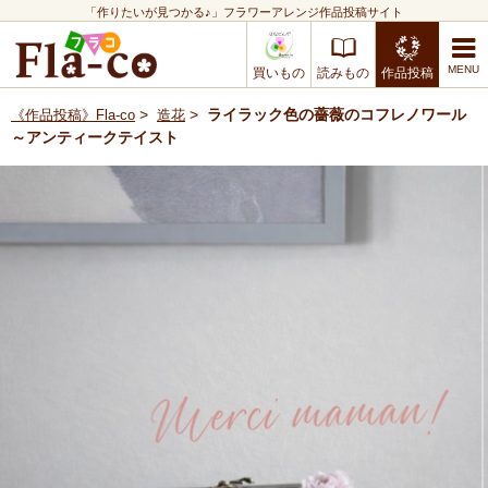
「作りたいが見つかる♪」フラワーアレンジ作品投稿サイト
買いもの
読みもの
作品投稿
>
>
ライラック色の薔薇のコフレノワール
《作品投稿》Fla-co
造花
～アンティークテイスト