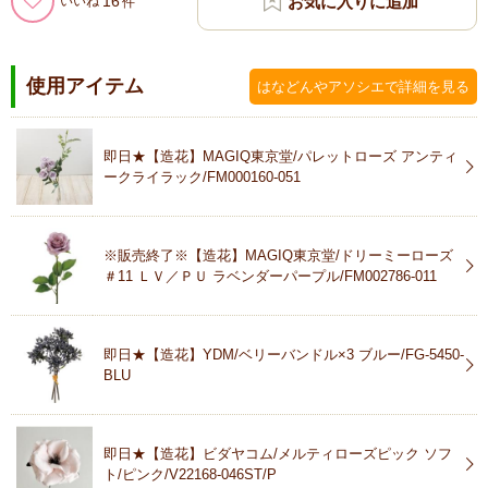
16
いいね
使用アイテム
はなどんやアソシエで詳細を見る
即日★【造花】MAGIQ東京堂/パレットローズ アンティ
ークライラック/FM000160-051
※販売終了※【造花】MAGIQ東京堂/ドリーミーローズ
＃11 ＬＶ／ＰＵ ラベンダーパープル/FM002786-011
即日★【造花】YDM/ベリーバンドル×3 ブルー/FG-5450-
BLU
即日★【造花】ビダヤコム/メルティローズピック ソフ
ト/ピンク/V22168-046ST/P