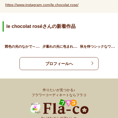
https://www.instagram.com/le.chocolat.rose/
le chocolat roséさんの新着作品
茜
色の光のなかで～コスモス…
夕
暮れの光に包まれて～秋色…
秋
を待つシックなワインレッ…
プロフィールへ
作りたいが見つかる♪
フラワーコーディネートならフラコ