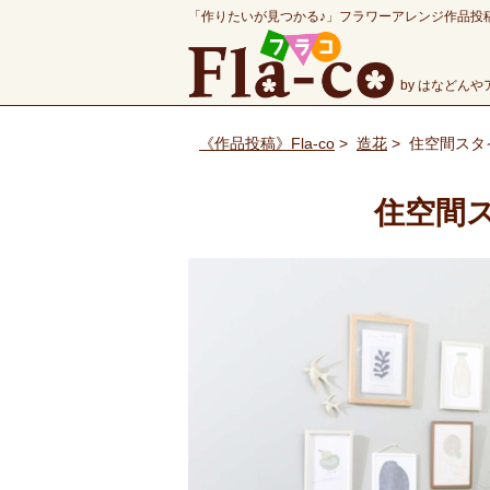
「作りたいが見つかる♪」フラワーアレンジ作品投
by はなどん
《作品投稿》Fla-co
>
造花
>
住空間スタ
住空間