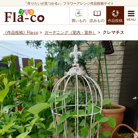
「作りたいが見つかる♪」フラワーアレンジ作品投稿サイト
買いもの
読みもの
作品投稿
>
>
クレマチス
《作品投稿》Fla-co
ガーデニング（室内・室外）