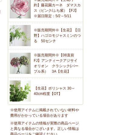
約】藤花園カーネ ダマスカ
ス（ピンク/ふち紫）【FJ】
！
※届日限定：5/2～5/11
※販売期間外※【生花】【日
野】ハゴロモジャスミンのつ
る 50センチ
※販売期間外※【08直前
FJ】アンティークアジサイ
オリオン クラシック(パー
プル系） 3A【生花】
【生花】ポリシャス 30～
40cm程度【OT】
※使用アイテムに掲載されていない材料や
費用がかかっている場合があります
※使用アイテムの情報が実際の商品ページ
と異なる場合がございます。正しい情報は
商品ページをご確認ください