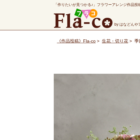
「作りたいが見つかる♪」フラワーアレンジ作品投
by はなどん
《作品投稿》Fla-co
>
生花・切り花
>
季