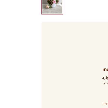
ma
心
シ
htt