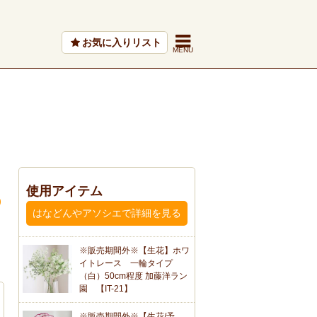
お気に入りリスト
使用アイテム
はなどんやアソシエで詳細を見る
※販売期間外※【生花】ホワ
イトレース 一輪タイプ
（白）50cm程度 加藤洋ラン
園 【IT-21】
※販売期間外※【生花/予