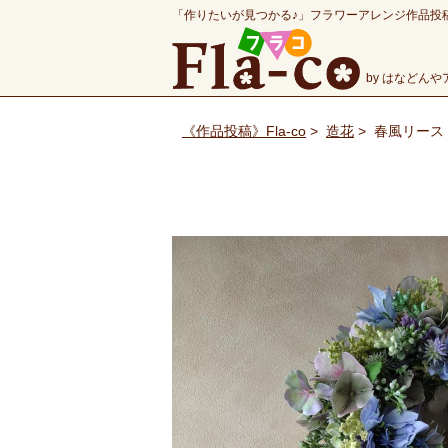
「作りたいが見つかる♪」フラワーアレンジ作品投
by はなどん
《作品投稿》Fla-co
>
造花
>
春風リース