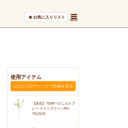
お気に入りリスト
使用アイテム
はなどんやアソシエで詳細を見る
【造花】YDM/ベロニカスプ
レー ライトグリーン/FA-
7613L/G