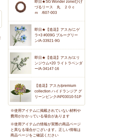
即日★SG Wonder zone/ひげ
づるリース 丸 ２０ｃ
ｍ /607-003
即日★【造花】アスカ/ニゲ
ラ×3 #009G ブルーグリー
！
ン/A-33921-9G
即日★【造花】アスカ/エリ
ンジウム×20 ライトラベンダ
ー/A-34147-16
【造花】アスカ/premium
collection ハイドランジア グ
リーンピンク/AP03010-51P
※使用アイテムに掲載されていない材料や
費用がかかっている場合があります
※使用アイテムの情報が実際の商品ページ
と異なる場合がございます。正しい情報は
商品ページをご確認ください