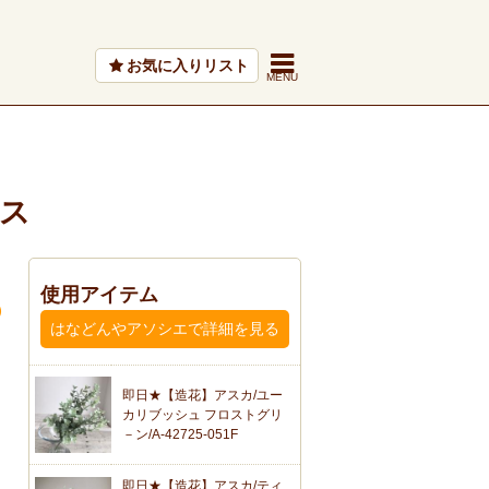
お気に入りリスト
ス
使用アイテム
はなどんやアソシエで詳細を見る
即日★【造花】アスカ/ユー
カリブッシュ フロストグリ
－ン/A-42725-051F
即日★【造花】アスカ/ティ