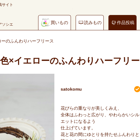
稿サイト
買いもの
読みもの
作品投稿
やアソシエ
ローのふんわりハーフリース
色×イエローのふんわりハーフリー
satokomu
花びらの重なりが美しくみえ、
全体はふわっと広がり、やわらかいシル
エットになるよう
仕上げています。
花と花の間にゆとりを持たせふんわりと