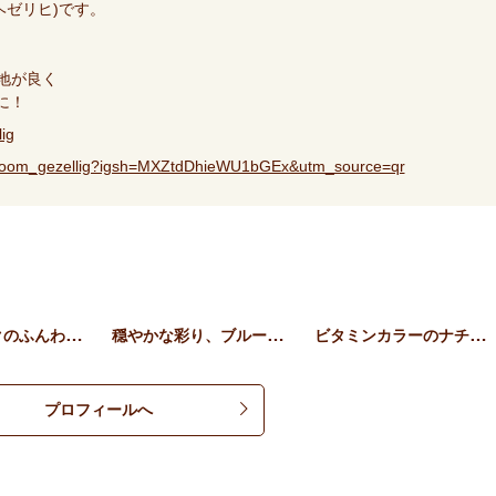
ーム ヘゼリヒ)です。
う心地が良く
に！
ig
/bloom_gezellig?igsh=MXZtdDhieWU1bGEx&utm_source=qr
くすみピンクのふんわりウェ…
穏やかな彩り、ブルーフラワ…
ビタミンカラーのナチュラル…
プロフィールへ