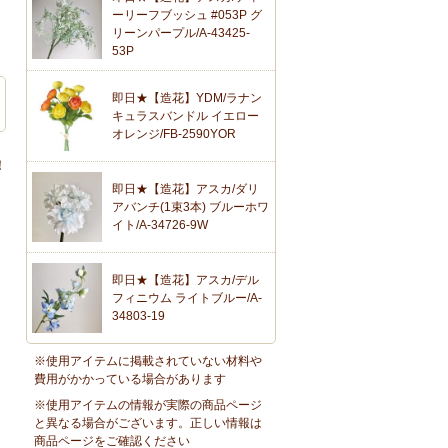
ーリーフブッシュ #053P グ
リーンパープル/A-43425-
53P
即日★【造花】YDM/ラナン
キュラスバンドル イエロー
オレンジ/FB-2590YOR
！
即日★【造花】アスカ/ダリ
アバンチ(1束3本) ブルーホワ
イト/A-34726-9W
即日★【造花】アスカ/デル
フィニウム ライトブルー/A-
34803-19
※使用アイテムに掲載されていない材料や
費用がかかっている場合があります
※使用アイテムの情報が実際の商品ページ
と異なる場合がございます。正しい情報は
商品ページをご確認ください