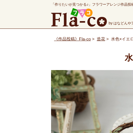
「作りたいが見つかる♪」フラワーアレンジ作品投
by はなどん
《作品投稿》Fla-co
>
造花
>
水色×イエ
水