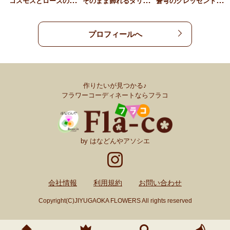
コ
スモスとローズのアンティ…
そ
のまま飾れるダリアとロー…
蒼
穹のクレッセントハンギン…
プロフィールへ
作りたいが見つかる♪
フラワーコーディネートならフラコ
by はなどんやアソシエ
会社情報
利用規約
お問い合わせ
Copyright(C)JIYUGAOKA FLOWERS All rights reserved