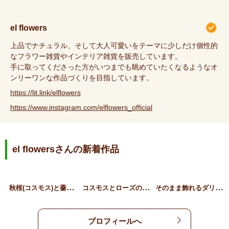
el flowers
上品でナチュラル、そして大人可愛いをテーマに少しだけ個性的
なフラワー雑貨やインテリア雑貨を販売しています。
手に取ってくださった方がいつまでも眺めていたくなるようなオ
ンリーワンな作品づくりを目指しています。
https://lit.link/elflowers
https://www.instagram.com/elflowers_official
el flowersさんの新着作品
秋
桜(コスモス)と薔薇のア…
コ
スモスとローズのアンティ…
そ
のまま飾れるダリアとロー…
プロフィールへ