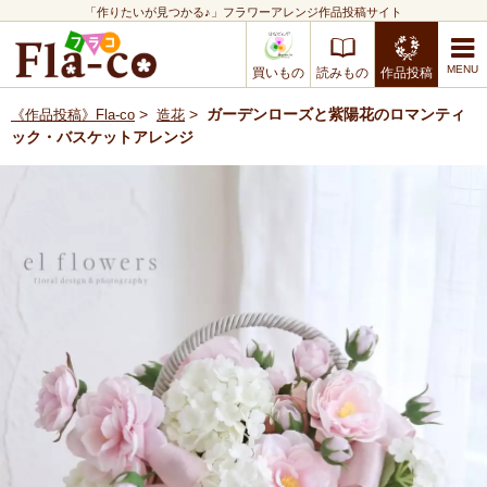
「作りたいが見つかる♪」フラワーアレンジ作品投稿サイト
買いもの
読みもの
作品投稿
>
>
ガーデンローズと紫陽花のロマンティ
《作品投稿》Fla-co
造花
ック・バスケットアレンジ