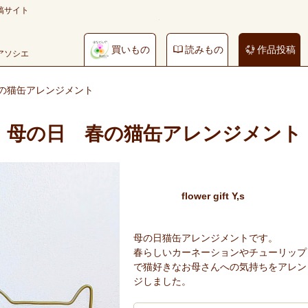
稿サイト
買いもの
読みもの
作品投稿
やアソシエ
の猫缶アレンジメント
母の日 春の猫缶アレンジメント
flower gift Y,s
母の日猫缶アレンジメントです。
春らしいカーネーションやチューリップ
で猫好きなお母さんへの気持ちをアレン
ジしました。