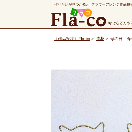
「作りたいが見つかる♪」フラワーアレンジ作品投
by はなどん
《作品投稿》Fla-co
>
造花
>
母の日 春