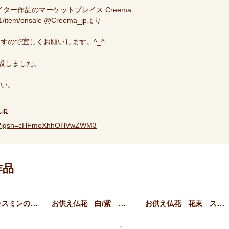
リエイター作品のマーケットプレイス Creema
1/item/onsale
@Creema_jpより
すので宜しくお願いします。^_^
開設しました。
。
さい。
.jp
ftys?igsh=cHFmeXhhOHVwZWM3
着作品
ソーラージャスミンのお供え…
お供え仏花 白/紫 プリザ…
お供え仏花 花束 スタンデ…