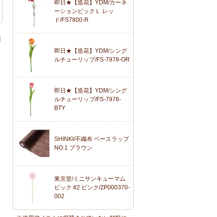
即日★【造花】YDM/カーネ
ーションピックＬ レッ
ド/FS7800-R
！
即日★【造花】YDM/シング
ルチューリップ/FS-7978-OR
即日★【造花】YDM/シング
ルチューリップ/FS-7978-
BTY
SHINKI/不織布 ベースラップ
NO.1 ブラウン
東京堂/ミニサンキューマム
ピック #2 ピンク/ZP000370-
002