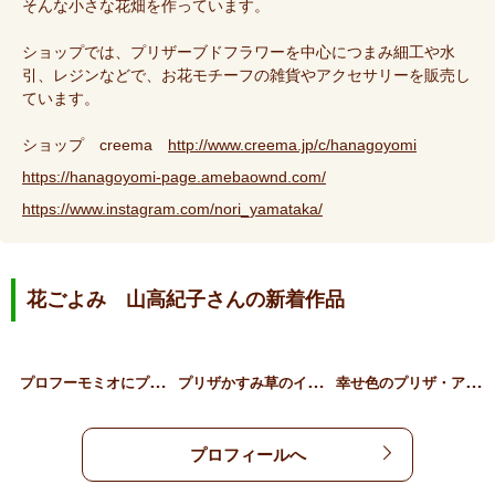
そんな小さな花畑を作っています。
ショップでは、プリザーブドフラワーを中心につまみ細工や水
引、レジンなどで、お花モチーフの雑貨やアクセサリーを販売し
ています。
ショップ creema
http://www.creema.jp/c/hanagoyomi
https://hanagoyomi-page.amebaownd.com/
https://www.instagram.com/nori_yamataka/
花ごよみ 山高紀子さんの新着作品
プ
ロフーモミオにプリザリー…
プ
リザかすみ草のイヤリング
幸
せ色のプリザ・アジサイ …
プロフィールへ