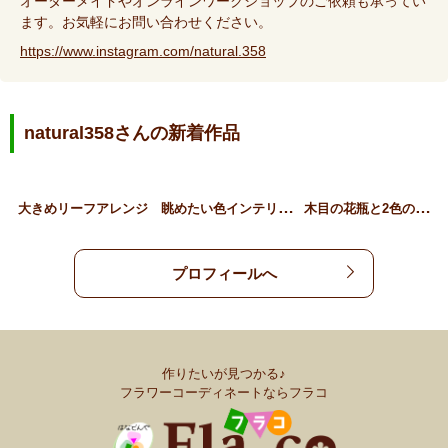
オーダーメイドやオンラインワークショップのご依頼も承ってい
ます。お気軽にお問い合わせください。
https://www.instagram.com/natural.358
natural358さんの新着作品
眺
めたい色インテリアフラワ…
木
目の花瓶と2色の紫陽花
大きめリーフアレンジ
プロフィールへ
作りたいが見つかる♪
フラワーコーディネートならフラコ