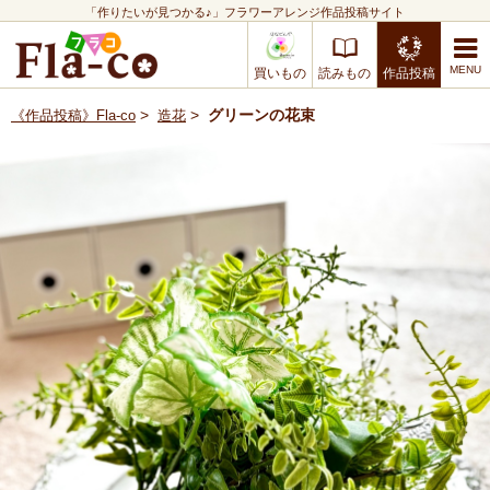
「作りたいが見つかる♪」フラワーアレンジ作品投稿サイト
買いもの
読みもの
作品投稿
>
>
グリーンの花束
《作品投稿》Fla-co
造花