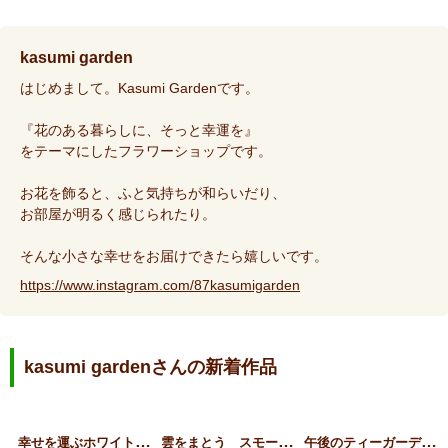
kasumi garden
はじめまして。Kasumi Gardenです。
『花のある暮らしに、そっと幸運を』
をテーマにしたフラワーショップです。
お花を飾ると、ふと気持ちが和らいだり、
お部屋が明るく感じられたり。
そんな小さな幸せをお届けできたら嬉しいです。
https://www.instagram.com/87kasumigarden
kasumi gardenさんの新着作品
幸
せを運ぶホワイトグリーン…
雲
をまとう スモークツリー…
午
後のティーガーデン〜紫陽…