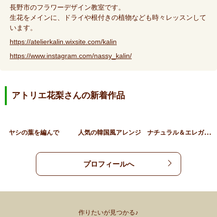
長野市のフラワーデザイン教室です。
生花をメインに、ドライや根付きの植物なども時々レッスンして
います。
https://atelierkalin.wixsite.com/kalin
https://www.instagram.com/nassy_kalin/
アトリエ花梨さんの新着作品
ナ
チュラル＆エレガント
ヤシの葉を編んで
人気の韓国風アレンジ
プロフィールへ
作りたいが見つかる♪