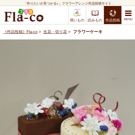
「作りたいが見つかる♪」フラワーアレンジ作品投稿サイト
買いもの
読みもの
作品投稿
>
>
フラワーケーキ
《作品投稿》Fla-co
生花・切り花