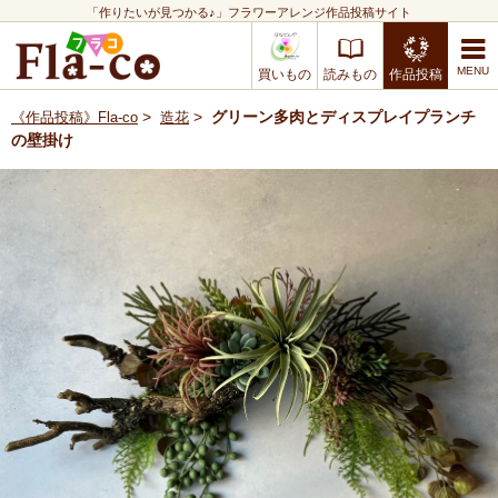
「作りたいが見つかる♪」フラワーアレンジ作品投稿サイト
買いもの
読みもの
作品投稿
>
>
グリーン多肉とディスプレイプランチ
《作品投稿》Fla-co
造花
の壁掛け