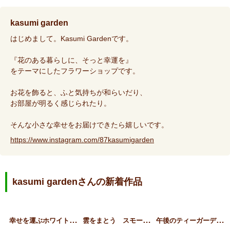
kasumi garden
はじめまして。Kasumi Gardenです。
『花のある暮らしに、そっと幸運を』
をテーマにしたフラワーショップです。
お花を飾ると、ふと気持ちが和らいだり、
お部屋が明るく感じられたり。
そんな小さな幸せをお届けできたら嬉しいです。
https://www.instagram.com/87kasumigarden
kasumi gardenさんの新着作品
幸
せを運ぶホワイトグリーン…
雲
をまとう スモークツリー…
午
後のティーガーデン〜紫陽…