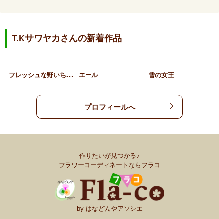
T.Kサワヤカさんの新着作品
フ
レッシュな野いちごのプレ…
エール
雪の女王
プロフィールへ
作りたいが見つかる♪
フラワーコーディネートならフラコ
by はなどんやアソシエ