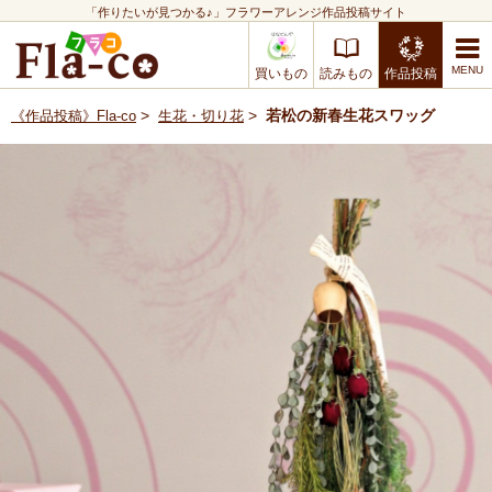
「作りたいが見つかる♪」フラワーアレンジ作品投稿サイト
買いもの
読みもの
作品投稿
>
>
若松の新春生花スワッグ
《作品投稿》Fla-co
生花・切り花