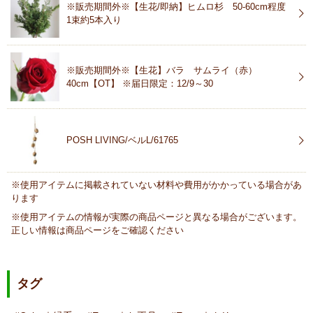
※販売期間外※【生花/即納】ヒムロ杉 50-60cm程度
1束約5本入り
※販売期間外※【生花】バラ サムライ（赤）
40cm【OT】 ※届日限定：12/9～30
POSH LIVING/ベルL/61765
※使用アイテムに掲載されていない材料や費用がかかっている場合があ
ります
※使用アイテムの情報が実際の商品ページと異なる場合がございます。
正しい情報は商品ページをご確認ください
タグ