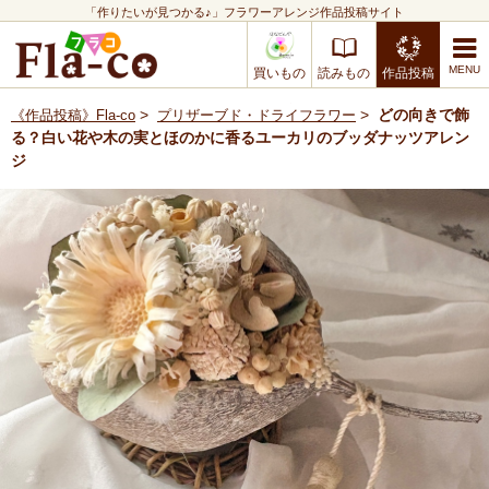
「作りたいが見つかる♪」フラワーアレンジ作品投稿サイト
買いもの
読みもの
作品投稿
>
>
どの向きで飾
《作品投稿》Fla-co
プリザーブド・ドライフラワー
る？白い花や木の実とほのかに香るユーカリのブッダナッツアレン
ジ