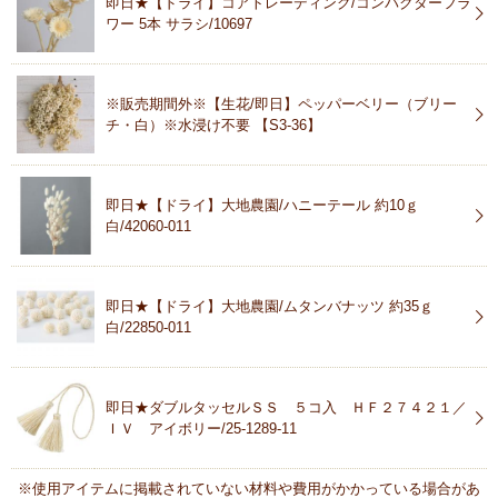
即日★【ドライ】コアトレーディング/コンパクターフラ
ワー 5本 サラシ/10697
※販売期間外※【生花/即日】ペッパーベリー（ブリー
チ・白）※水浸け不要 【S3-36】
即日★【ドライ】大地農園/ハニーテール 約10ｇ
白/42060-011
即日★【ドライ】大地農園/ムタンバナッツ 約35ｇ
白/22850-011
即日★ダブルタッセルＳＳ ５コ入 ＨＦ２７４２１／
ＩＶ アイボリー/25-1289-11
※使用アイテムに掲載されていない材料や費用がかかっている場合があ