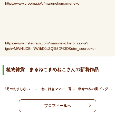
https://www.creema.jp/c/marunekomameneko
https://www.instagram.com/maruneko.herb_zakka?
igsh=MWNldDBnNWlibDJsZQ%3D%3D&utm_source=qr
植物雑貨 まるねこまめねこさんの新着作品
6
月のおまじない 紫陽花守…
ね
こ好きママに 香りがつけ…
幸
せの木の実ブッダナッツ …
プロフィールへ