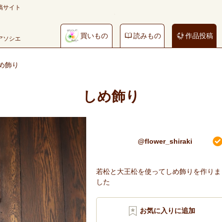
稿サイト
買いもの
読みもの
作品投稿
やアソシエ
め飾り
しめ飾り
@flower_shiraki
若松と大王松を使ってしめ飾りを作りま
した