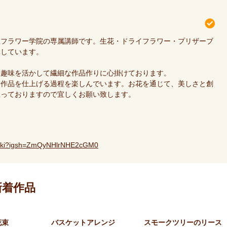
屋フラワー学院の専属講師です。生花・ドライフラワー・プリザーブ
講しています。
な趣味を活かして繊細な作品作りに心掛けております。
ら作品を仕上げる過程を楽しんでいます。お花を通じて、美しさと創
思っておりますので宜しくお願い致します。
hiraki?igsh=ZmQyNHlrNHE2cGM0
の新着作品
花束
バスケットアレンジ
スモークツリーのリース