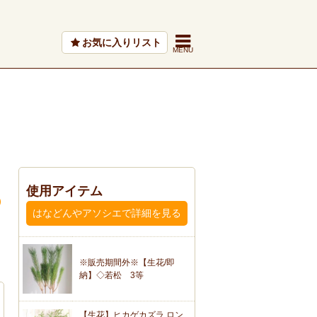
お気に入りリスト
使用アイテム
はなどんやアソシエで詳細を見る
※販売期間外※【生花/即
納】◇若松 3等
【生花】ヒカゲカズラ ロン