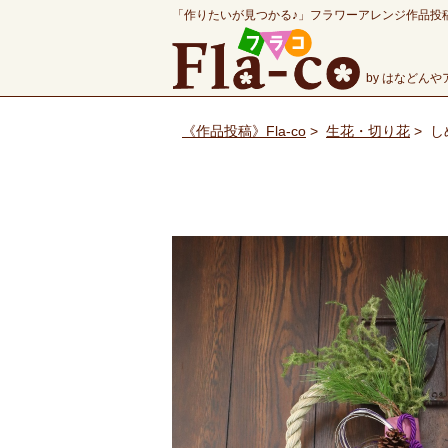
「作りたいが見つかる♪」フラワーアレンジ作品投
by はなどん
《作品投稿》Fla-co
>
生花・切り花
>
し