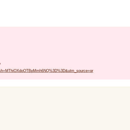
。
/
aki?igsh=MThiOXdoOTBpMmh6NQ%3D%3D&utm_source=qr