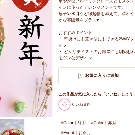
華やかなブルーミングローズとモスをメ
インに使ったアレンジメントです。
扇子や水引など縁起物を添えて、晴れや
かな雰囲気をプラス♥
おすすめポイント
・ 壁掛けにも置き型にもできる2WAYタ
イプ
・ どんなテイストのお部屋にも馴染む
モダンなデザイン
この作品が気に入ったら「いいね」しよう
8
いいね
Color｜緑系
Color｜赤系
Event｜お正月