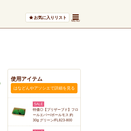
お気に入りリスト
使用アイテム
はなどんやアソシエで詳細を見る
SALE
特価◎【プリザーブド】フロ
ールエバー/ポールモス 約
30g グリーン/FL823-800