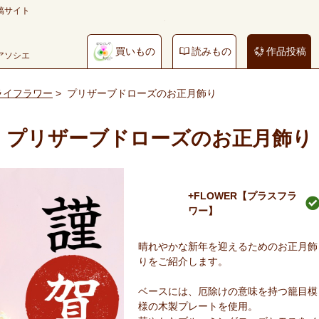
稿サイト
買いもの
読みもの
作品投稿
やアソシエ
ライフラワー
>
プリザーブドローズのお正月飾り
プリザーブドローズのお正月飾り
+FLOWER【プラスフラ
ワー】
晴れやかな新年を迎えるためのお正月飾
りをご紹介します。
ベースには、厄除けの意味を持つ籠目模
様の木製プレートを使用。