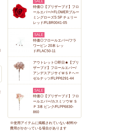
SALE
特価◎【プリザーブド】フロ
ールエバー/+FLOWERブルー
ミングローズS SP チェリー
レッド/FLBR0041-05
SALE
特価◎フロールエバー/フラ
ワーピン 20本 レッ
和
ド/FLAC50-11
アウトレット◎即日★【プリ
ザーブド】フロールエバー/
アンデスアジサイＷＳＰヘー
ゼルナッツ/FLPP6291-44
SALE
！
特価◎【プリザーブド】フロ
ールエバー/カスミソウＷ Ｓ
Ｐ 3本 ピンク/FLPP6830-
860
※使用アイテムに掲載されていない材料や
費用がかかっている場合があります