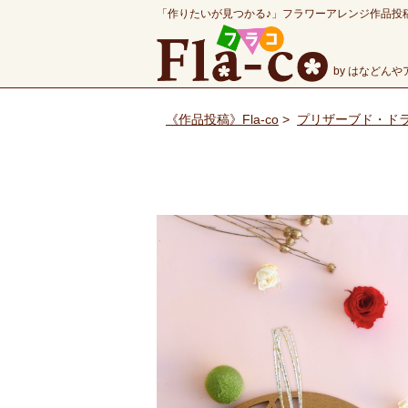
「作りたいが見つかる♪」フラワーアレンジ作品投
by はなどん
《作品投稿》Fla-co
>
プリザーブド・ド