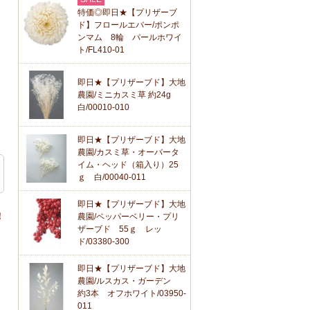
特価◎即日★【プリザーブ
ド】フロールエバー/ポンポ
ンマム 8輪 パールホワイ
ト/FL410-01
即日★【プリザーブド】大地
農園/ミニカスミ草 約24g
白/00010-010
即日★【プリザーブド】大地
農園/カスミ草・オーバータ
イム・ヘッド（箱入り）25
ｇ 白/00040-011
即日★【プリザーブド】大地
！
農園/ペッパーベリー・プリ
ザーブド 55ｇ レッ
ド/03380-300
即日★【プリザーブド】大地
農園/ルスカス・ガーデン
約3本 オフホワイト/03950-
011