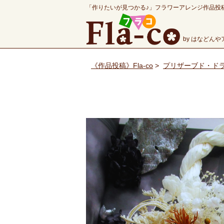
「作りたいが見つかる♪」フラワーアレンジ作品投
by はなどん
《作品投稿》Fla-co
>
プリザーブド・ド