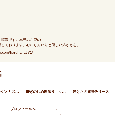
ト晴海です。本当のお花の
動しております。心にじんわりと優しい温かさを。
am.com/haruhana371/
品
不老長寿ヒカゲノカズラと松…
寿ぎのしめ縄飾り タッセル…
静けさの雪景色リース
プロフィールへ