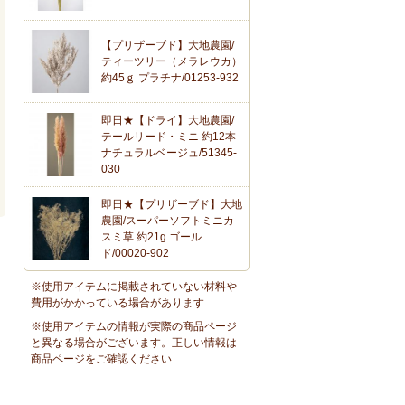
【プリザーブド】大地農園/
ティーツリー（メラレウカ）
約45ｇ プラチナ/01253-932
即日★【ドライ】大地農園/
テールリード・ミニ 約12本
ナチュラルベージュ/51345-
030
即日★【プリザーブド】大地
農園/スーパーソフトミニカ
スミ草 約21g ゴール
ド/00020-902
※使用アイテムに掲載されていない材料や
費用がかかっている場合があります
※使用アイテムの情報が実際の商品ページ
と異なる場合がございます。正しい情報は
商品ページをご確認ください