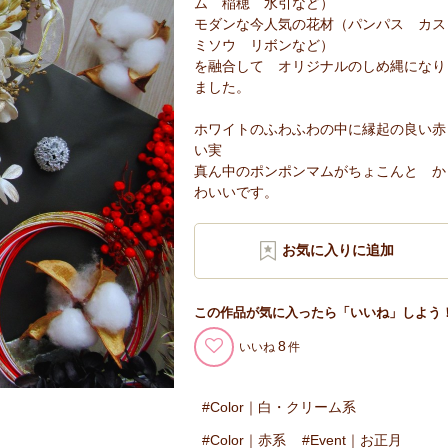
ム 稲穂 水引など）
モダンな今人気の花材（パンパス カス
ミソウ リボンなど）
を融合して オリジナルのしめ縄になり
ました。
ホワイトのふわふわの中に縁起の良い赤
い実
真ん中のポンポンマムがちょこんと か
わいいです。
この作品が気に入ったら「いいね」しよう
8
いいね
Color｜白・クリーム系
Color｜赤系
Event｜お正月