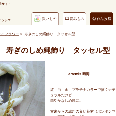
稿サイト
買いもの
読みもの
作品投稿
やアソシエ
ライフラワー
>
寿ぎのしめ縄飾り タッセル型
寿ぎのしめ縄飾り タッセル型
artemis 晴海
紅 白 金 プラチナカラーで描くナチ
ュラルだけど
華やかなしめ縄に。
古来からの縁起の良い花材（ポンポンマ