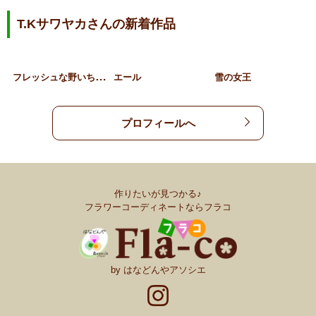
T.Kサワヤカさんの新着作品
フ
レッシュな野いちごのプレ…
エール
雪の女王
プロフィールへ
作りたいが見つかる♪
フラワーコーディネートならフラコ
by はなどんやアソシエ