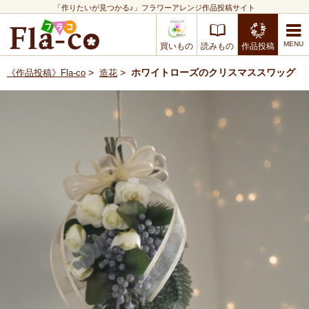
「作りたいが見つかる♪」フラワーアレンジ作品投稿サイト
買いもの
読みもの
作品投稿
>
>
ホワイトローズのクリスマススワッグ
《作品投稿》Fla-co
造花