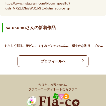
https://www.instagram.com/bloom_gezellig?
igsh=MXZtdDhieWU1bGEx&utm_source=qr
satokomuさんの新着作品
や
さしく彩る、淡ピンクのフ…
く
すみピンクのふんわりウェ…
穏
やかな彩り、ブルーフラワ…
プロフィールへ
作りたいが見つかる♪
フラワーコーディネートならフラコ