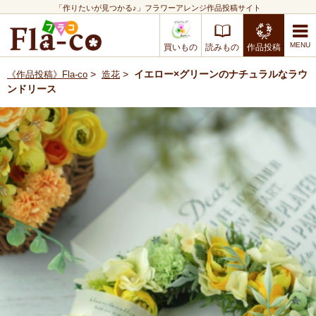
「作りたいが見つかる♪」フラワーアレンジ作品投稿サイト
買いもの
読みもの
作品投稿
>
>
イエロー×グリーンのナチュラルなラウ
《作品投稿》Fla-co
造花
ンドリース