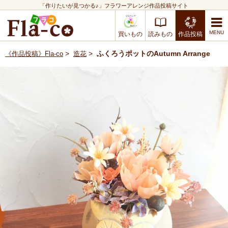
「作りたいが見つかる♪」フラワーアレンジ作品投稿サイト
買いもの
読みもの
作品投稿
>
>
ふくろうポットのAutumn Arrange
《作品投稿》Fla-co
造花