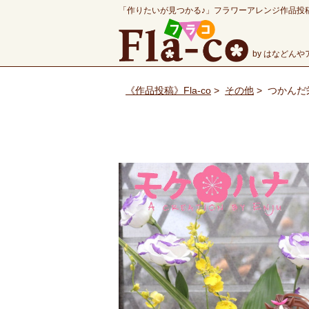
「作りたいが見つかる♪」フラワーアレンジ作品投
by はなどん
《作品投稿》Fla-co
>
その他
>
つかんだ栄光