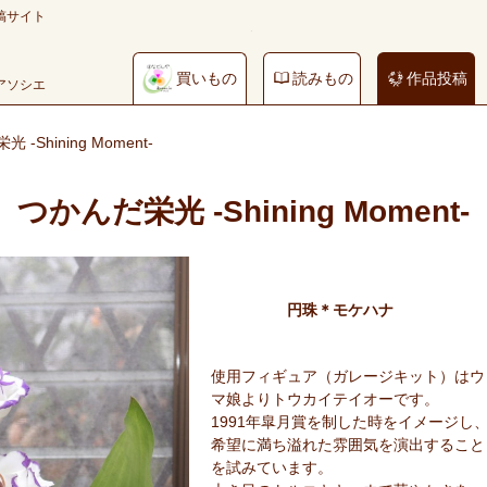
稿サイト
買いもの
読みもの
作品投稿
やアソシエ
 -Shining Moment-
つかんだ栄光 -Shining Moment-
円珠＊モケハナ
使用フィギュア（ガレージキット）はウ
マ娘よりトウカイテイオーです。
1991年皐月賞を制した時をイメージし
希望に満ち溢れた雰囲気を演出すること
を試みています。