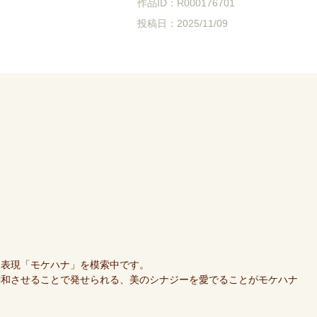
作品ID：R000176701
投稿日：2025/11/09
た表現「モケハナ」を模索中です。
調和させることで発せられる、美のシナジーを愛でることがモケハナ