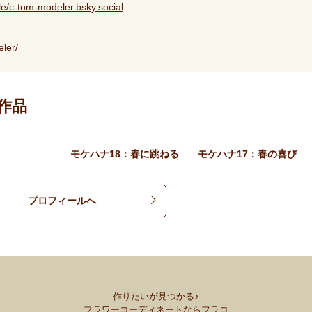
ile/c-tom-modeler.bsky.social
ler/
作品
モケハナ18：春に跳ねる
モケハナ17：春の喜び
プロフィールへ
作りたいが見つかる♪
フラワーコーディネートならフラコ