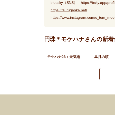
bluesky（SNS）：
https://bsky.app/prof
https://tsurugaoka.net/
https://www.instagram.com/c_tom_mode
円珠＊モケハナさんの新着
モケハナ23：天気雨
皐月の頃