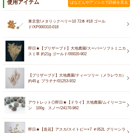
使用アイテム
はなどんやアソシエで詳細を見る
東京堂/メタリックベリー10 72本 #18 ゴール
ド/XP000310-018
即日★【プリザーブド】大地農園/スーパーソフトミニカ
スミ草 約21g ゴールド/00020-902
【プリザーブド】大地農園/ティーツリー（メラレウカ）
約45ｇ プラチナ/01253-932
アウトレット◎即日★【ドライ】大地農園/ムイリーコー
ン 100g スノー/24170-982
即日★【造花】アスカ/スイトピー×7 ＃052L グリーンラ