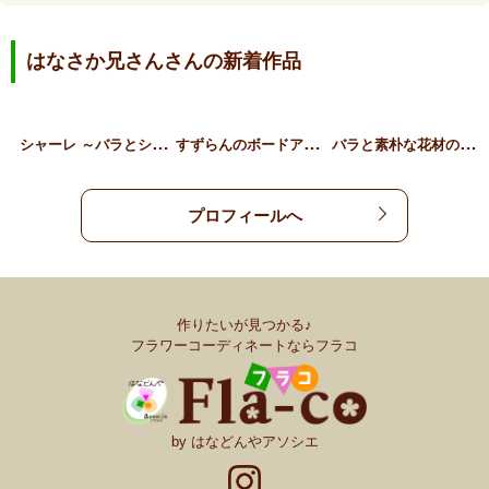
はなさか兄さんさんの新着作品
シ
ャーレ ～バラとシクラメ…
す
ずらんのボードアレンジメ…
バ
ラと素朴な花材のスワッグ…
プロフィールへ
作りたいが見つかる♪
フラワーコーディネートならフラコ
by はなどんやアソシエ