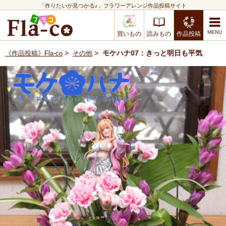
「作りたいが見つかる♪」フラワーアレンジ作品投稿サイト
買いもの
読みもの
作品投稿
>
>
モケハナ07：きっと明日も平気
《作品投稿》Fla-co
その他