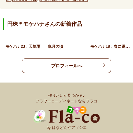
円珠＊モケハナさんの新着作品
モ
ケハナ18：春に跳ねる
モケハナ23：天気雨
皐月の頃
プロフィールへ
作りたいが見つかる♪
フラワーコーディネートならフラコ
by はなどんやアソシエ