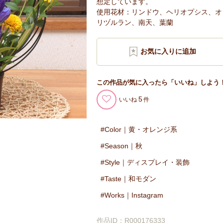
想定しています。
使用花材：リンドウ、ヘリオプシス、オ
リヅルラン、南天、葉蘭
この作品が気に入ったら「いいね」しよう
5
いいね
Color｜黄・オレンジ系
Season｜秋
Style｜ディスプレイ・装飾
Taste｜和モダン
Works｜Instagram
作品ID：R000176333