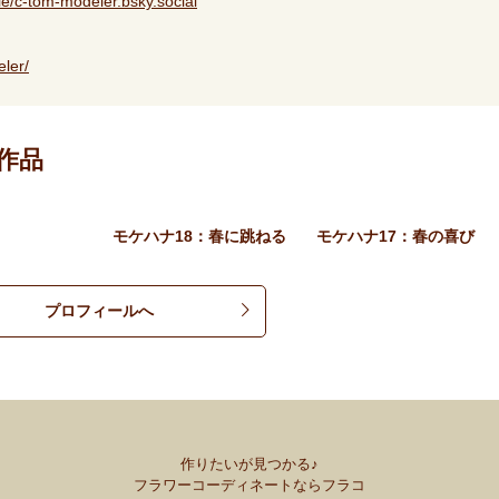
ile/c-tom-modeler.bsky.social
ler/
作品
モケハナ18：春に跳ねる
モケハナ17：春の喜び
プロフィールへ
作りたいが見つかる♪
フラワーコーディネートならフラコ