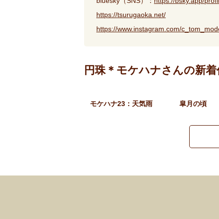
bluesky（SNS）：
https://bsky.app/prof
https://tsurugaoka.net/
https://www.instagram.com/c_tom_mode
円珠＊モケハナさんの新着
モケハナ23：天気雨
皐月の頃