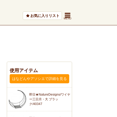
お気に入りリスト
使用アイテム
はなどんやアソシエで詳細を見る
即日★NatureDesigns/ワイヤ
ー三日月・大 ブラッ
ク/40347