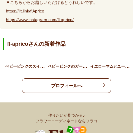
▼こちらからお越しいただけるとうれしいです。
https://lit.link/flAprico
https://www.instagram.com/fl.aprico/
fl-apricoさんの新着作品
ベ
ビーピンクのスイートピー…
ベ
ビーピンクのガーベラミニ…
イ
エローマムとユーカリのミ…
プロフィールへ
作りたいが見つかる♪
フラワーコーディネートならフラコ