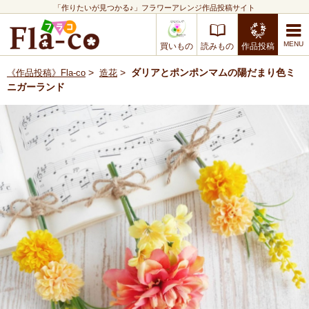
「作りたいが見つかる♪」フラワーアレンジ作品投稿サイト
買いもの
読みもの
作品投稿
>
>
ダリアとポンポンマムの陽だまり色ミ
《作品投稿》Fla-co
造花
ニガーランド