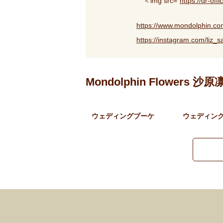
＜img src=”
https://qr-of
https://www.mondolphin.co
https://instagram.com/li
Mondolphin Flowers
ウェディングブーケ
ウェディン