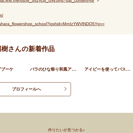
ficial.line.me/gs/M_552ycltj_GW.png?oat_content=qr
”＞
m/
z_sahara_flowershop_school?igshid=MmIzYWVlNDQ5Yg==
 沙原凛樹さんの新着作品
バラのひな祭り和風アレンジ
アイビーを使ってバスケット…
グブーケ
プロフィールへ
作りたいが見つかる♪