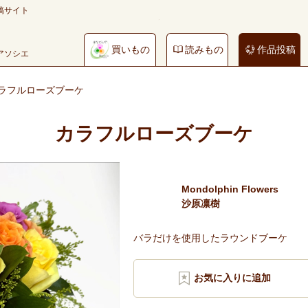
稿サイト
買いもの
読みもの
作品投稿
やアソシエ
ラフルローズブーケ
カラフルローズブーケ
Mondolphin Flowers
沙原凛樹
バラだけを使用したラウンドブーケ