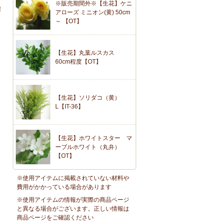
※販売期間外※【生花】ケニ
！
アローズ ミニオン(黄) 50cm
～ 【OT】
【生花】丸葉ルスカス
60cm程度【OT】
【生花】ソリダコ（黄）
L【IT-36】
【生花】ホワイトスター マ
ーブルホワイト（丸弁）
【OT】
※使用アイテムに掲載されていない材料や
費用がかかっている場合があります
※使用アイテムの情報が実際の商品ページ
と異なる場合がございます。正しい情報は
商品ページをご確認ください