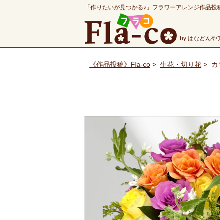
「作りたいが見つかる♪」フラワーアレンジ作品投
by はなどん
《作品投稿》Fla-co
>
生花・切り花
>
カ