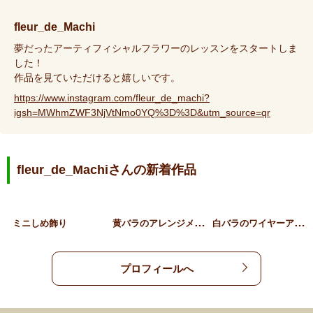
fleur_de_Machi
夢だったアーティフィシャルフラワーのレッスンをスタートしま
した！
作品を見ていただけると嬉しいです。
https://www.instagram.com/fleur_de_machi?
igsh=MWhmZWF3NjVtNmo0YQ%3D%3D&utm_source=qr
fleur_de_Machiさんの新着作品
黄
バラのアレンジメント
白
バラのワイヤーアレンジ
ミニしめ飾り
プロフィールへ