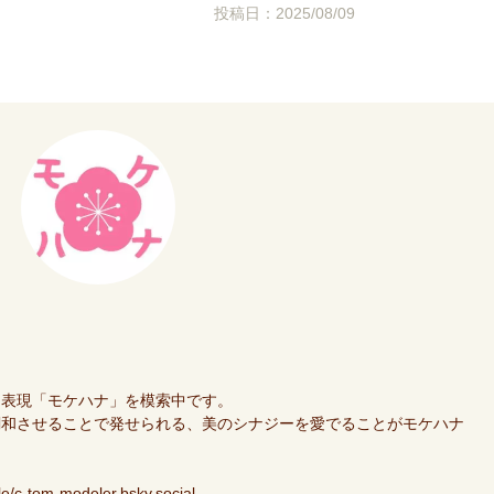
投稿日：2025/08/09
た表現「モケハナ」を模索中です。
調和させることで発せられる、美のシナジーを愛でることがモケハナ
ile/c-tom-modeler.bsky.social