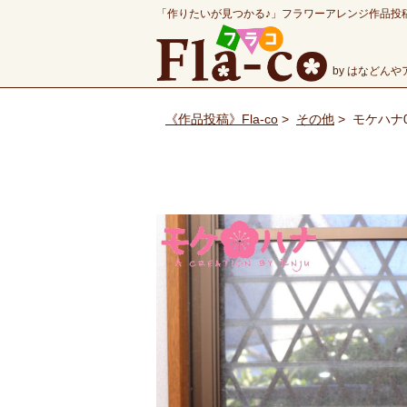
「作りたいが見つかる♪」フラワーアレンジ作品投
by はなどん
《作品投稿》Fla-co
>
その他
>
モケハナ