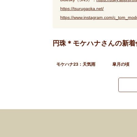
https://tsurugaoka.net/
https://www.instagram.com/c_tom_mode
円珠＊モケハナさんの新着
モケハナ23：天気雨
皐月の頃