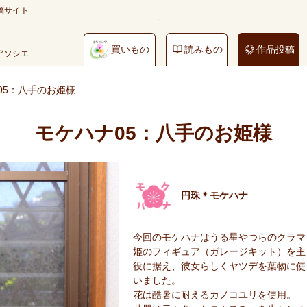
稿サイト
買いもの
読みもの
作品投稿
やアソシエ
05：八手のお姫様
モケハナ05：八手のお姫様
円珠＊モケハナ
今回のモケハナはうる星やつらのクラマ
姫のフィギュア（ガレージキット）を主
役に据え、彼女らしくヤツデを葉物に使
いました。
花は酷暑に耐えるカノコユリを使用。