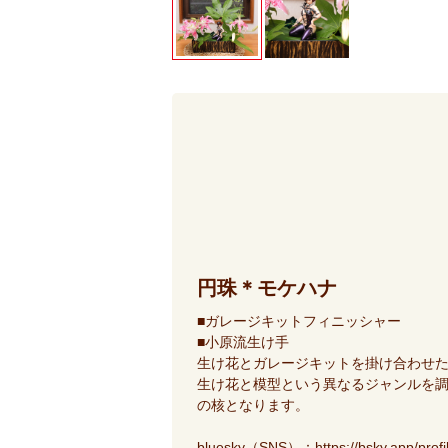
円珠＊モケハナ
■ガレージキットフィニッシャー
■小原流生け手
生け花とガレージキットを掛け合わせ
生け花と模型という異なるジャンルを
の核となります。
bluesky（SNS）：
https://bsky.app/prof