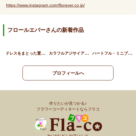
https://www.instagram.com/florever.co.jp/
フロールエバーさんの新着作品
ド
レスをまとった置き型ブー…
カ
ラフルアジサイアレンジ
ハ
ートフル・ミニブーケ
プロフィールへ
作りたいが見つかる♪
フラワーコーディネートならフラコ
by はなどんやアソシエ