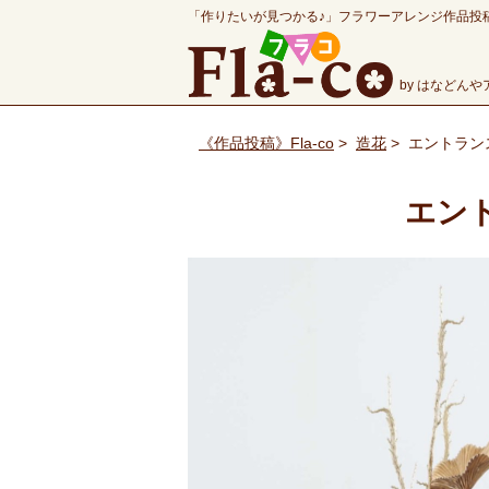
「作りたいが見つかる♪」フラワーアレンジ作品投
by はなどん
《作品投稿》Fla-co
>
造花
>
エントラン
エン