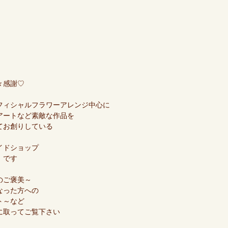
々感謝♡
フィシャルフラワーアレンジ中心に
アートなど素敵な作品を
てお創りしている
イドショップ
」です
のご褒美～
なった方への
ト～など
に取ってご覧下さい