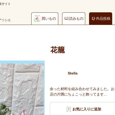
稿サイト
買いもの
読みもの
作品投稿
やアソシエ
花籠
Stella
余った材料を組み合わせてみました。お
店の片隅にちょこっと飾ってます…