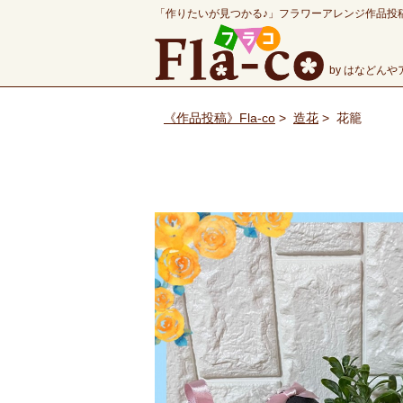
「作りたいが見つかる♪」フラワーアレンジ作品投
by はなどん
《作品投稿》Fla-co
>
造花
>
花籠