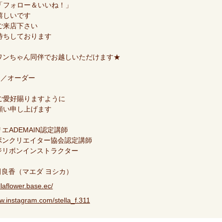
「フォロー＆いいね！」
嬉しいです
ご来店下さい
待ちしております
ワンちゃん同伴でお越しいただけます★
売／オーダー
ご愛好賜りますように
願い申し上げます
エADEMAIN認定講師
ボンクリエイター協会認定講師
ジリボンインストラクター
 前田良香（マエダ ヨシカ）
ellaflower.base.ec/
ww.instagram.com/stella_f.311