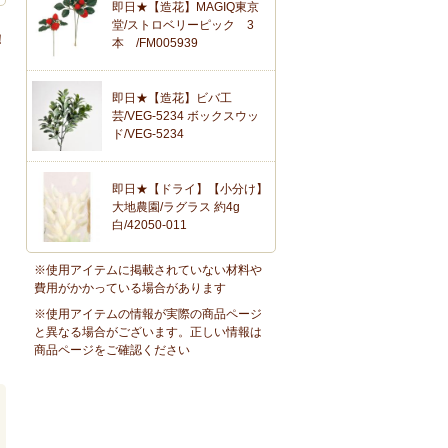
即日★【造花】MAGIQ東京
堂/ストロベリーピック 3
！
本 /FM005939
即日★【造花】ビバ工
芸/VEG-5234 ボックスウッ
ド/VEG-5234
即日★【ドライ】【小分け】
大地農園/ラグラス 約4g
白/42050-011
※使用アイテムに掲載されていない材料や
費用がかかっている場合があります
※使用アイテムの情報が実際の商品ページ
と異なる場合がございます。正しい情報は
商品ページをご確認ください