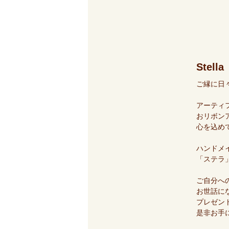
Stella
ご縁に日
アーティ
おリボン
心を込め
ハンドメ
「ステラ
ご自分へ
お世話に
プレゼン
是非お手