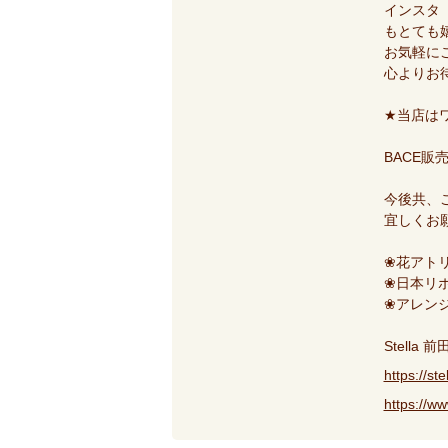
インスタ
もとても
お気軽に
心よりお
★当店は
BACE販
今後共、
宜しくお
❀花アトリ
❀日本リ
❀アレン
Stella
https://st
https://w