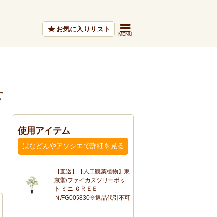
お気に入りリスト
せ
使用アイテム
はなどんやアソシエで詳細を見る
【直送】【人工観葉植物】東
京堂/ファイカスツリーポッ
ト ミニ ＧＲＥＥ
Ｎ/FG005830※返品代引不可