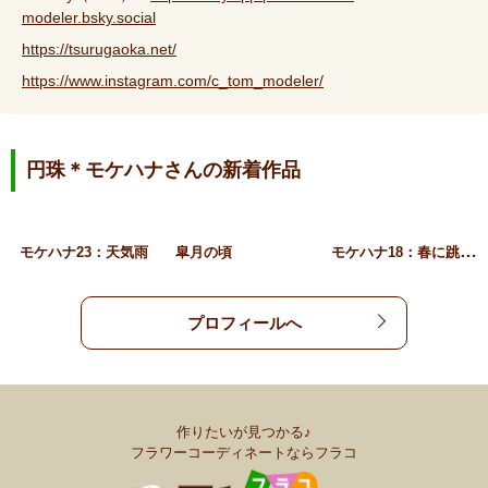
modeler.bsky.social
https://tsurugaoka.net/
https://www.instagram.com/c_tom_modeler/
円珠＊モケハナさんの新着作品
モ
ケハナ18：春に跳ねる
モケハナ23：天気雨
皐月の頃
プロフィールへ
作りたいが見つかる♪
フラワーコーディネートならフラコ