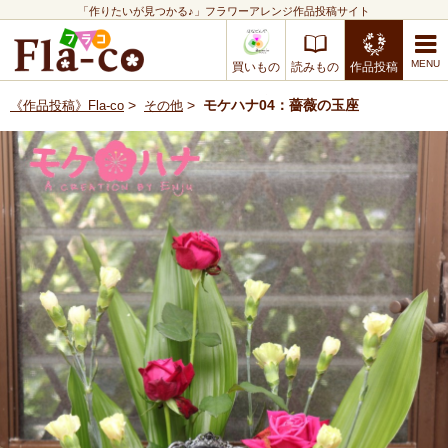
「作りたいが見つかる♪」フラワーアレンジ作品投稿サイト
買いもの
読みもの
作品投稿
>
>
モケハナ04：薔薇の玉座
《作品投稿》Fla-co
その他