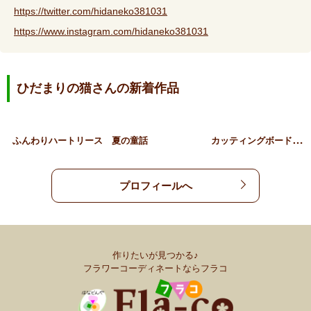
https://twitter.com/hidaneko381031
https://www.instagram.com/hidaneko381031
ひだまりの猫さんの新着作品
カ
ッティングボード付きリー…
ふんわりハートリース
夏の童話
プロフィールへ
作りたいが見つかる♪
フラワーコーディネートならフラコ