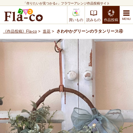
「作りたいが見つかる♪」フラワーアレンジ作品投稿サイト
買いもの
読みもの
作品投稿
>
>
さわやかグリーンのラタンリース④
《作品投稿》Fla-co
造花