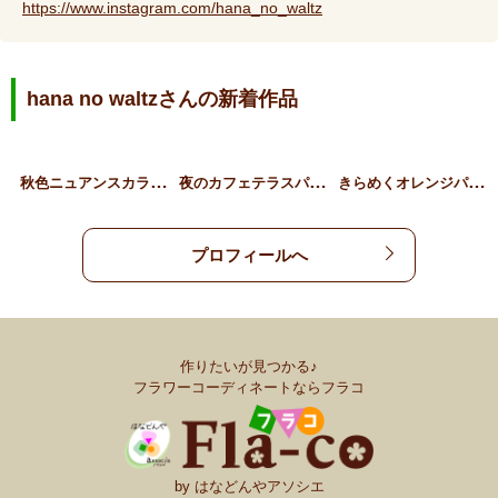
https://www.instagram.com/hana_no_waltz
hana no waltzさんの新着作品
秋
色ニュアンスカラーリース
夜
のカフェテラスパフェ
き
らめくオレンジパフェのリ…
プロフィールへ
作りたいが見つかる♪
フラワーコーディネートならフラコ
by はなどんやアソシエ