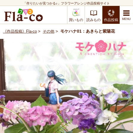
「作りたいが見つかる♪」フラワーアレンジ作品投稿サイト
買いもの
読みもの
作品投稿
>
>
モケハナ01：あきらと紫陽花
《作品投稿》Fla-co
その他