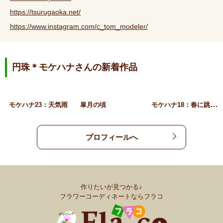
https://tsurugaoka.net/
https://www.instagram.com/c_tom_modeler/
円珠＊モケハナさんの新着作品
モ
ケハナ18：春に跳ねる
モケハナ23：天気雨
皐月の頃
プロフィールへ
作りたいが見つかる♪
フラワーコーディネートならフラコ