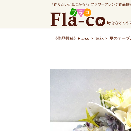
「作りたいが見つかる♪」フラワーアレンジ作品投
by はなどん
《作品投稿》Fla-co
>
造花
>
夏のテーブ