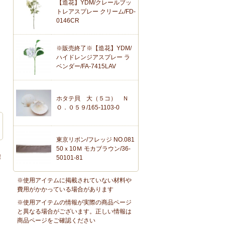
【造花】YDM/クレールブッ
トレアスプレー クリーム/FD-
0146CR
※販売終了※【造花】YDM/
ハイドレンジアスプレー ラ
ベンダー/FA-7415LAV
ホタテ貝 大（５コ） Ｎ
Ｏ．０５９/165-1103-0
東京リボン/フレッジ NO.081
50ｘ10Ｍ モカブラウン/36-
！
50101-81
※使用アイテムに掲載されていない材料や
費用がかかっている場合があります
※使用アイテムの情報が実際の商品ページ
と異なる場合がございます。正しい情報は
商品ページをご確認ください