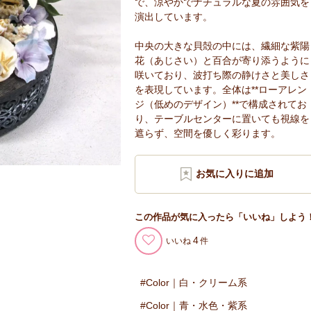
で、涼やかでナチュラルな夏の雰囲気を
演出しています。
中央の大きな貝殻の中には、繊細な紫陽
花（あじさい）と百合が寄り添うように
咲いており、波打ち際の静けさと美しさ
を表現しています。全体は**ローアレン
ジ（低めのデザイン）**で構成されてお
り、テーブルセンターに置いても視線を
遮らず、空間を優しく彩ります。
この作品が気に入ったら「いいね」しよう
4
いいね
Color｜白・クリーム系
Color｜青・水色・紫系