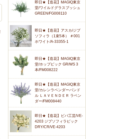
即日★【造花】MAGIQ東京
堂/ワイルドグラスブッシュ
GREEN/FG008110
即日★【造花】アスカ/ジプ
！
ソフィラ（1束5本） ＃001
ホワイト/A-33355-1
即日★【造花】MAGIQ東京
堂/ホップピック GR/WS 3
本/FM008222
即日★【造花】MAGIQ東京
堂/カレンラベンダーバンド
ル ＬＡＶＥＮＤＥＲ ラベン
ダー/FM008440
即日★【造花】ビバ工芸/VE-
4203 ジプソフィラピック
DRY/CR/VE-4203