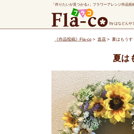
「作りたいが見つかる♪」フラワーアレンジ作品投
by はなどん
《作品投稿》Fla-co
>
造花
>
夏はもうす
夏は