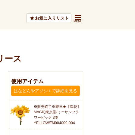
お気に入りリスト
リース
使用アイテム
はなどんやアソシエで詳細を見る
※販売終了※即日★【造花】
MAGIQ東京堂/ミニサンフラ
ワーピック 3本
YELLOW/FM004009-004