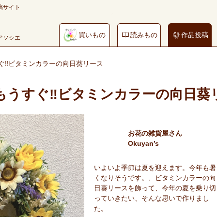
稿サイト
買いもの
読みもの
作品投稿
やアソシエ
ぐ‼︎ビタミンカラーの向日葵リース
もうすぐ‼︎ビタミンカラーの向日葵
お花の雑貨屋さん
Okuyan’s
いよいよ季節は夏を迎えます。今年も暑
くなりそうです。、ビタミンカラーの向
日葵リースを飾って、今年の夏を乗り切
っていきたい、そんな思いで作りまし
た。