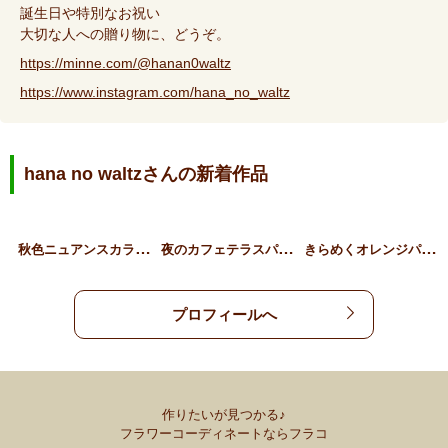
誕生日や特別なお祝い
大切な人への贈り物に、どうぞ。
https://minne.com/@hanan0waltz
https://www.instagram.com/hana_no_waltz
hana no waltzさんの新着作品
秋
色ニュアンスカラーリース
夜
のカフェテラスパフェ
き
らめくオレンジパフェのリ…
プロフィールへ
作りたいが見つかる♪
フラワーコーディネートならフラコ