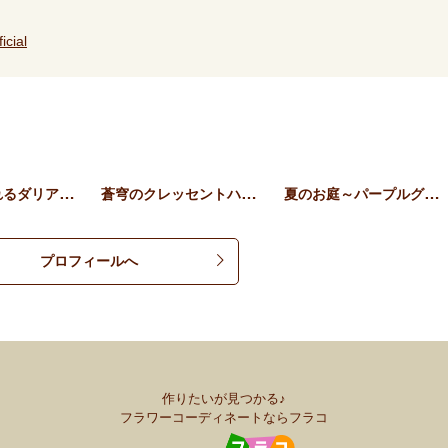
icial
そのまま飾れるダリアとロー…
蒼穹のクレッセントハンギン…
夏のお庭～パープルグリーン…
プロフィールへ
作りたいが見つかる♪
フラワーコーディネートならフラコ