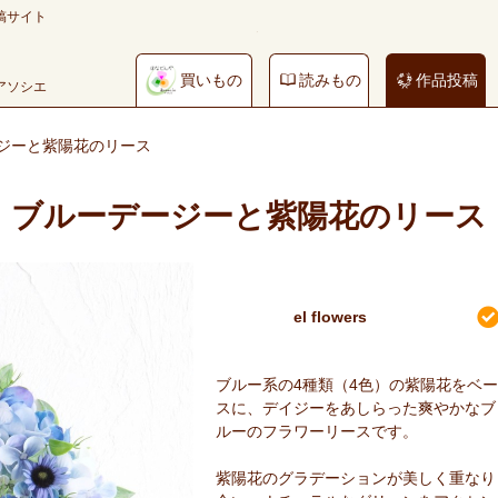
稿サイト
買いもの
読みもの
作品投稿
やアソシエ
ジーと紫陽花のリース
ブルーデージーと紫陽花のリース
el flowers
ブルー系の4種類（4色）の紫陽花をベー
スに、デイジーをあしらった爽やかなブ
ルーのフラワーリースです。
紫陽花のグラデーションが美しく重なり