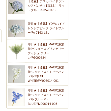
【造花】アスカ/ハイドラン
ジアバンチ（1束3本） ライ
トブルー/A-35203-19
即日★【造花】YDM/ハイド
レンジアピック ライトブル
ー/FA-7163-LBL
即日★【造花】MAGIQ東京
堂/パウダースプリンゲリー
！
ブッシュ グリー
ン/FG000834
即日★【造花】MAGIQ東京
堂/ジュディスイトピーバン
ドル 3本 #1
WHITE/FM006014-001
即日★【造花】MAGIQ東京
堂/ジュディスイトピーバン
ドル ブルー #5
BLUE/FM006014-005