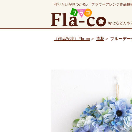
「作りたいが見つかる♪」フラワーアレンジ作品投
by はなどん
《作品投稿》Fla-co
>
造花
>
ブルーデー