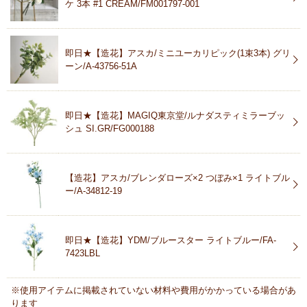
ケ 3本 #1 CREAM/FM001797-001
即日★【造花】アスカ/ミニユーカリピック(1束3本) グリ
ーン/A-43756-51A
即日★【造花】MAGIQ東京堂/ルナダスティミラーブッ
シュ SI.GR/FG000188
【造花】アスカ/ブレンダローズ×2 つぼみ×1 ライトブル
ー/A-34812-19
即日★【造花】YDM/ブルースター ライトブルー/FA-
7423LBL
※使用アイテムに掲載されていない材料や費用がかかっている場合があ
ります