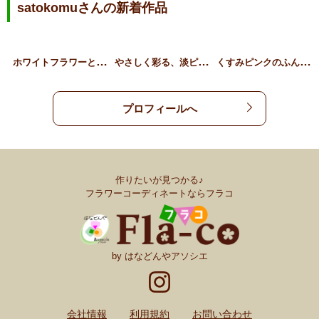
satokomuさんの新着作品
ホ
ワイトフラワーとグリーン…
や
さしく彩る、淡ピンクのフ…
く
すみピンクのふんわりウェ…
プロフィールへ
作りたいが見つかる♪
フラワーコーディネートならフラコ
by はなどんやアソシエ
会社情報
利用規約
お問い合わせ