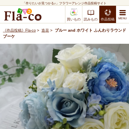
「作りたいが見つかる♪」フラワーアレンジ作品投稿サイト
買いもの
読みもの
作品投稿
>
>
ブルー and ホワイト ふんわりラウンド
《作品投稿》Fla-co
造花
ブーケ