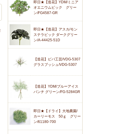
即日★【造花】YDM/ミニア
オエニウムピック グリー
ン/FG4587-GR
即日★【造花】アスカ/モン
！
ステラピック ダークグリー
ン/A-44425-51D
【造花】ビバ工芸/VDG-5307
グラスブッシュ/VDG-5307
【造花】YDM/ブルーアイス
バンチ グリーン/FG-5284GR
即日★【ドライ】大地農園/
カーリーモス 50ｇ グリー
ン/61180-700