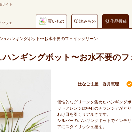
稿サイト
買いもの
読みもの
作品投稿
やアソシエ
シュハンギングポット〜お水不要のフェイクグリーン
ュハンギングポット〜お水不要のフ
はなごま屋 香月恵理
個性的なグリーンを集めたハンギングポ
ットアレンジは中心のチランジアがとり
わけ目を引くリアルさです。
シルバーのハンギングポットでインテリ
アにスタイリッシュ感を。